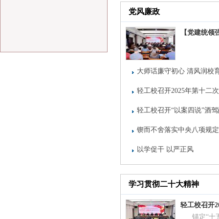
党风廉政
【党建统领强
大师话廉守初心 清风润校
轻工校召开2025年第十二
轻工校召开“以案四说”酒
锲而不舍落实中央八项规定
坚定信念推动学校教育
以学促干 以严正风
学习贯彻二十大精神
轻工校召开2
锚定“十