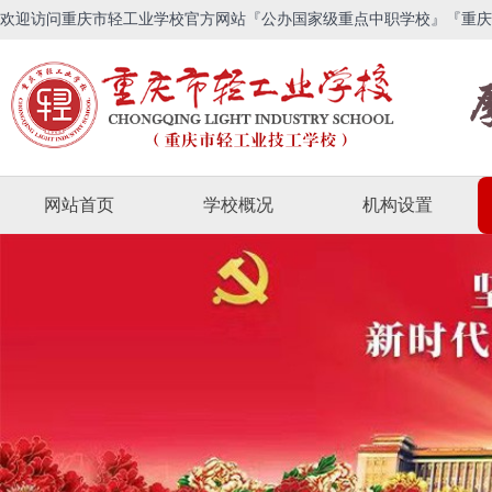
欢迎访问重庆市轻工业学校官方网站『公办国家级重点中职学校』『重庆
网站首页
学校概况
机构设置