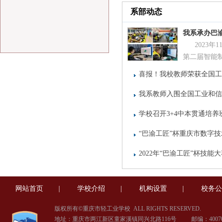
系部动态
我系承办巴渝
2023
第二届智能制
喜报！我校教师荣获全国工
我系教师入围全国工业和信
用）赛项
学校召开3+4中本贯通培
“巴渝工匠”杯重庆市数字技
2022年“巴渝工匠”杯技
办
网站首页
|
学校介绍
|
机构设置
|
校务公
版权所有©重庆市轻工业学校
ALL RIGHTS RESERVED.
地址：重庆市两江新区童家溪镇同兴北路116号 邮编：40070